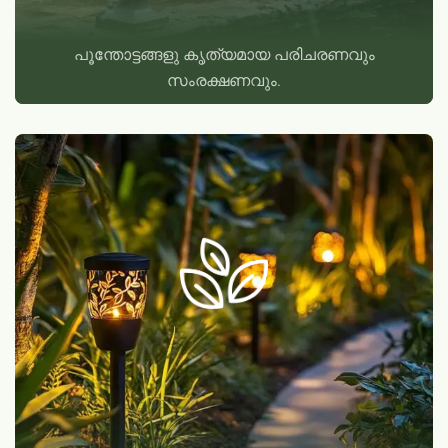
പൂന്തോട്ടങ്ങളു കൃത്യമായ പരിചരണവും
സംരക്ഷണവും.