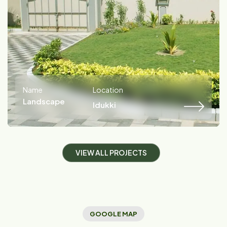
Name
Location
Landscape
Idukki
V
I
E
W
A
L
L
P
R
O
J
E
C
T
S
GOOGLE MAP