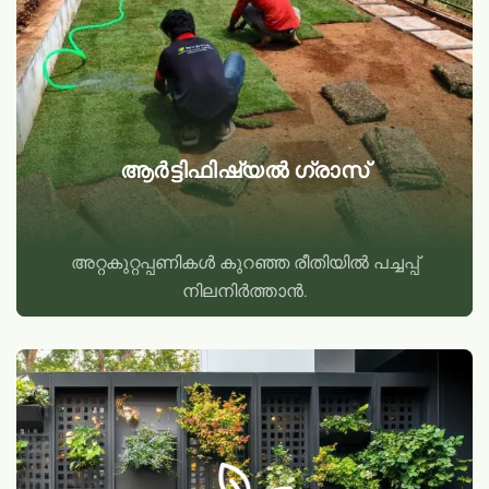
ആർട്ടിഫിഷ്യൽ ഗ്രാസ്
അറ്റകുറ്റപ്പണികൾ കുറഞ്ഞ രീതിയിൽ പച്ചപ്പ്
നിലനിർത്താൻ.