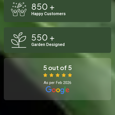
850
+
Happy Customers
550
+
Garden Designed
5 out of 5
As per Feb 2026