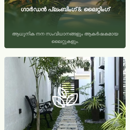
ഗാർഡൻ പ്ലംബിംഗ് & ലൈറ്റിംഗ്
ആധുനിക നന സംവിധാനങ്ങളും ആകർഷകമായ
ലൈറ്റുകളും.