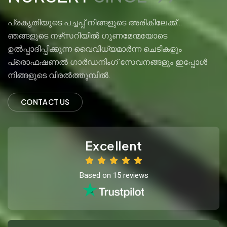
​പ്രകൃതിയുടെ പച്ചപ്പ് നിങ്ങളുടെ അരികിലേക്ക്…
ഞങ്ങളുടെ നഴ്‌സറിയിൽ ഗുണമേന്മയോടെ
ഉൽപ്പാദിപ്പിക്കുന്ന വൈവിധ്യമാർന്ന ചെടികളും
പ്രൊഫഷണൽ ഗാർഡനിംഗ് സേവനങ്ങളും ഇപ്പോൾ
നിങ്ങളുടെ വിരൽത്തുമ്പിൽ.
C
O
N
T
A
C
T
U
S
Excellent
Based on 15 reviews