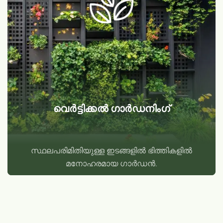
വെർട്ടിക്കൽ ഗാർഡനിംഗ്
സ്ഥലപരിമിതിയുള്ള ഇടങ്ങളിൽ ഭിത്തികളിൽ
മനോഹരമായ ഗാർഡൻ.