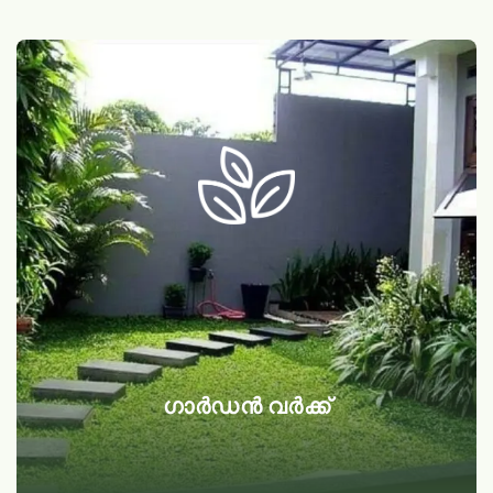
ഗാർഡൻ വർക്ക്