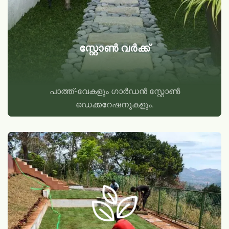
സ്റ്റോൺ വർക്ക്
പാത്ത്-വേകളും ഗാർഡൻ സ്റ്റോൺ
ഡെക്കറേഷനുകളും.