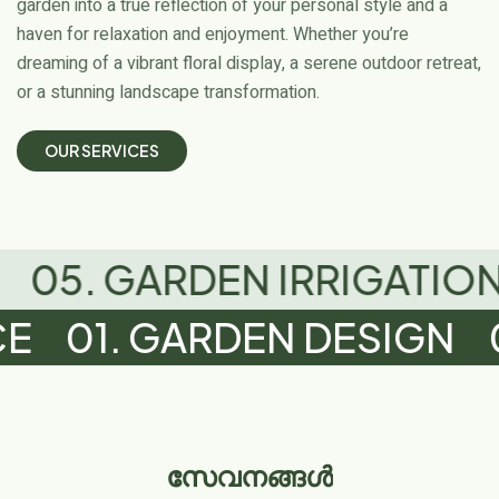
garden into a true reflection of your personal style and a
haven for relaxation and enjoyment. Whether you’re
dreaming of a vibrant floral display, a serene outdoor retreat,
or a stunning landscape transformation.
O
U
R
S
E
R
V
I
C
E
S
DEN IRRIGATION
06. OU
AINTENANCE
01. GARDE
സേവനങ്ങൾ