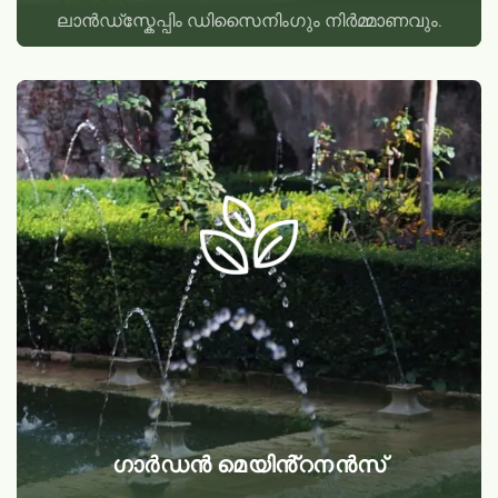
ലാൻഡ്സ്കേപ്പിം ഡിസൈനിംഗും നിർമ്മാണവും.
ഗാർഡൻ മെയിൻ്റനൻസ്